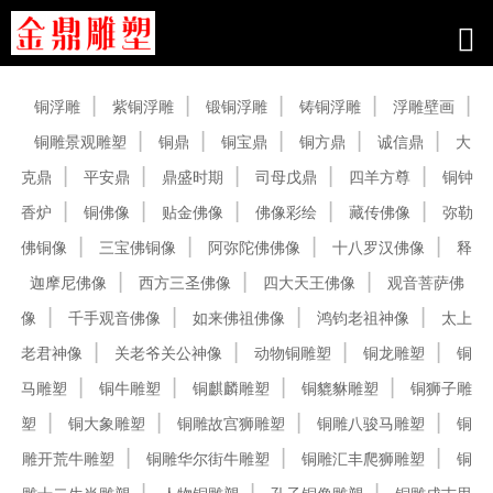
产品中心
铜浮雕
紫铜浮雕
锻铜浮雕
铸铜浮雕
浮雕壁画
铜雕景观雕塑
铜鼎
铜宝鼎
铜方鼎
诚信鼎
大
克鼎
平安鼎
鼎盛时期
司母戊鼎
四羊方尊
铜钟
香炉
铜佛像
贴金佛像
佛像彩绘
藏传佛像
弥勒
佛铜像
三宝佛铜像
阿弥陀佛佛像
十八罗汉佛像
释
迦摩尼佛像
西方三圣佛像
四大天王佛像
观音菩萨佛
像
千手观音佛像
如来佛祖佛像
鸿钧老祖神像
太上
老君神像
关老爷关公神像
动物铜雕塑
铜龙雕塑
铜
马雕塑
铜牛雕塑
铜麒麟雕塑
铜貔貅雕塑
铜狮子雕
塑
铜大象雕塑
铜雕故宫狮雕塑
铜雕八骏马雕塑
铜
雕开荒牛雕塑
铜雕华尔街牛雕塑
铜雕汇丰爬狮雕塑
铜