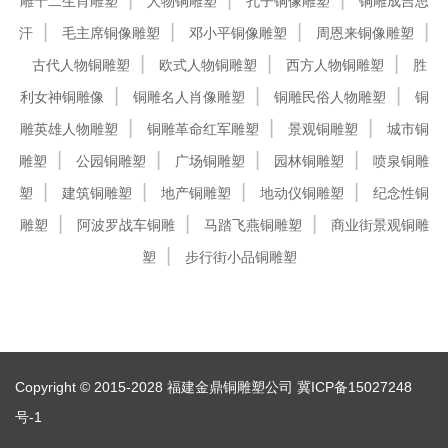
雕十二生肖雕塑
人物铜雕塑
孔子铜像雕塑
铜雕成吉思
汗
毛主席铜像雕塑
邓小平铜像雕塑
周恩来铜像雕塑
古代人物铜雕塑
欧式人物铜雕塑
西方人物铜雕塑
胜
利女神铜雕像
铜雕名人肖像雕塑
铜雕民俗人物雕塑
铜
雕英雄人物雕塑
铜雕革命红军雕塑
景观铜雕塑
城市铜
雕塑
公园铜雕塑
广场铜雕塑
园林铜雕塑
喷泉铜雕
塑
建筑铜雕塑
地产铜雕塑
地动仪铜雕塑
纪念性铜
雕塑
阿波罗战车铜雕
马踏飞燕铜雕塑
商业街景观铜雕
塑
步行街小品铜雕塑
Copyright © 2015-2028 福建金鼎铜雕塑公司
冀ICP备15027248
号-1